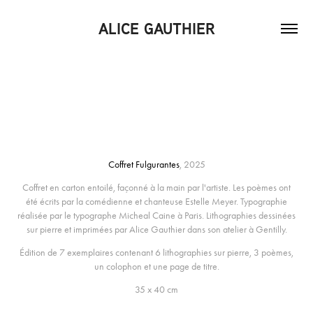
ALICE GAUTHIER
Coffret Fulgurantes
, 2025
Coffret en carton entoilé, façonné à la main par l'artiste. Les poèmes ont
été écrits par la comédienne et chanteuse Estelle Meyer. Typographie
réalisée par le typographe Micheal Caine à Paris. Lithographies dessinées
sur pierre et imprimées par Alice Gauthier dans son atelier à Gentilly.
Édition de 7 exemplaires contenant 6 lithographies sur pierre, 3 poèmes,
un colophon et une page de titre
.
35 x 40 cm