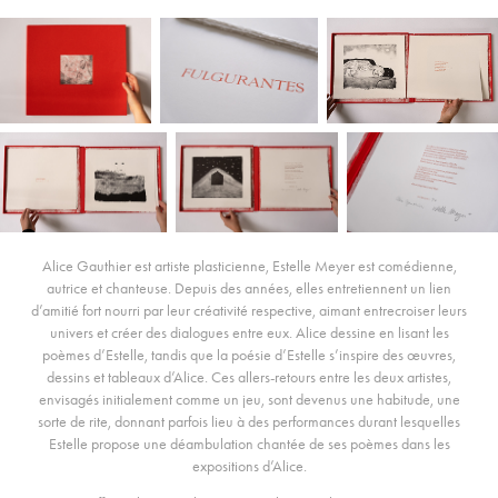
Alice Gauthier est artiste plasticienne, Estelle Meyer est comédienne,
autrice et chanteuse. Depuis des années, elles entretiennent un lien
d’amitié fort nourri par leur créativité respective, aimant entrecroiser leurs
univers et créer des dialogues entre eux. Alice dessine en lisant les
poèmes d’Estelle, tandis que la poésie d’Estelle s’inspire des œuvres,
dessins et tableaux d’Alice. Ces allers-retours entre les deux artistes,
envisagés initialement comme un jeu, sont devenus une habitude, une
sorte de rite, donnant parfois lieu à des performances durant lesquelles
Estelle propose une déambulation chantée de ses poèmes dans les
expositions d’Alice.