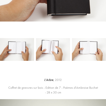
L'Arbre
,
2012
Coffret de gravures sur bois - Edition de 7 - Poèmes d'Ambroise Buchet
- 28 x 30 cm