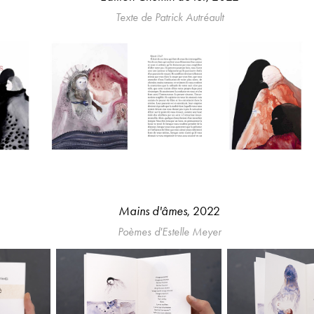
Texte de
P
atrick Autréault
Mains d'âmes
, 2022
Poèmes d'Estelle Meyer