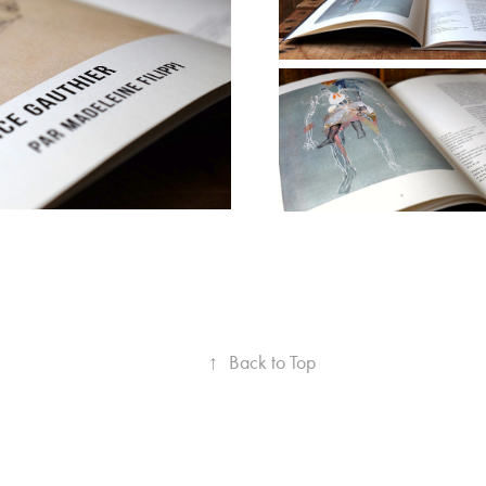
↑
Back to Top